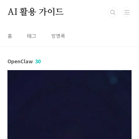
본문 바로가기
AI 활용 가이드
홈
태그
방명록
OpenClaw
30