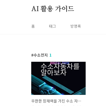
본문 바로가기
AI 활용 가이드
홈
태그
방명록
수소전지
1
무한한 잠재력을 가진 수소 자동차 시장의 이해