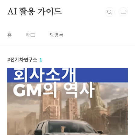
본문 바로가기
AI 활용 가이드
홈
태그
방명록
전기차연구소
1