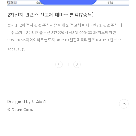
2차전지 관련주 전고체 테마주 분석(7종목)
순서 1. 2차 전지 관련 주식시장 이해 2. 전고체 배터리란? 3. 관련주식 테
마주 소개 LG에너지솔루션 373220 삼성SDI 006400 SK이노베이션
096770 SK아이이테크놀로지 361610 일진머티리얼즈 020150 천보
278280 대주전자재료 078600 1. 2차 전지 관련 주식시장 이해 최근 주
2023. 3. 7.
식시장을 이끌고 있는 주요 테마가 2차 전지입니다. 왜냐하면 미래 성장
성이 아주 큰 분야가 전기차와 2차 전지 분야이기 때문입니다. 화학 에너
1
지를 전기에너지로 변환시켜 작동되는 전지로 재사용이 가능한 전지입
니다. 전지 관련하여 다양한 기술이 개발되고 있어 2차 전지 관련 산업에
서도 다양한 회사가 존재합니다. 아래의 표는 최근 20 영업일동안의 2차
전지 관련주식 전고체 배터리 테마주식입니다. 관..
Designed by 티스토리
© Daum Corp.