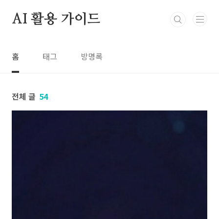
본문 바로가기
AI 활용 가이드
홈
태그
방명록
전체 글
54