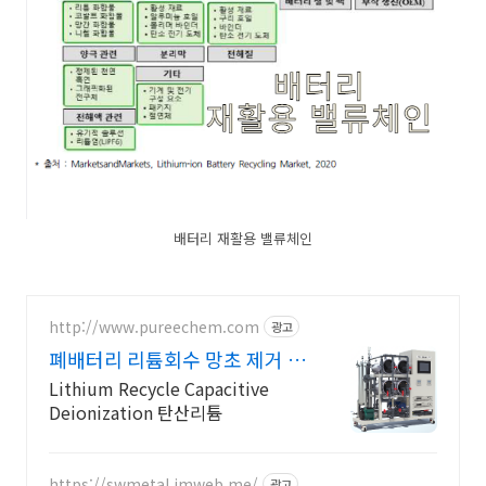
배터리 재활용 밸류체인
http://www.pureechem.com
광고
폐배터리 리튬회수 망초 제거 축
전식 탈염/ 농축/ 퓨리켐
Lithium Recycle Capacitive
Deionization 탄산리튬
https://swmetal.imweb.me/
광고