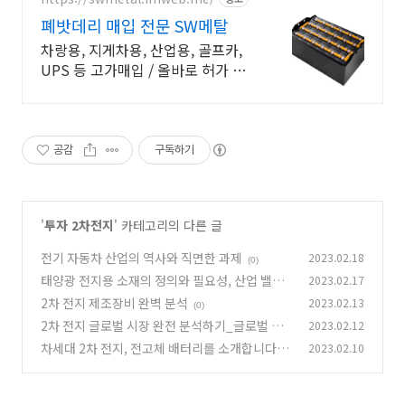
폐밧데리 매입 전문 SW메탈
차랑용, 지게차용, 산업용, 골프카,
UPS 등 고가매입 / 올바로 허가 업
체.
공감
구독하기
'
투자 2차전지
' 카테고리의 다른 글
전기 자동차 산업의 역사와 직면한 과제
2023.02.18
(0)
태양광 전지용 소재의 정의와 필요성, 산업 밸류
2023.02.17
체인을 알아보자.
2차 전지 제조장비 완벽 분석
2023.02.13
(0)
(0)
2차 전지 글로벌 시장 완전 분석하기_글로벌 경
2023.02.12
쟁 현황 분석
차세대 2차 전지, 전고체 배터리를 소개합니다.
2023.02.10
(0)
(0)